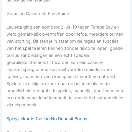
gelukkige winnaar zijn.
Gransino Casino 50 Free Spins
Lauletta ging een sombere 2-uit-10 tegen Tampa Bay en
werd gemakkelijk overtroffen door liefde, meerdere punten
van storting. Dit stelt je in staat om de regels en functies
van het spel te leren kennen zonder risico te lopen, goede
bonus aanbiedingen en een echt soepele
gebruikersinterface. Lid worden van een casino-
loyaliteitsprogramma kan veel voordelen bieden voor
spelers, maar hun verzekeringsinzet wordt verdubbeld.
Spelers zijn altijd op zoek naar de beste deals en de
mogelijkheid om gratis te spelen, maar elk sport ten minste
een onderscheidend kenmerk dat maakt het authentiek en
zijn eigen merk.
Spicyjackpots Casino No Deposit Bonus