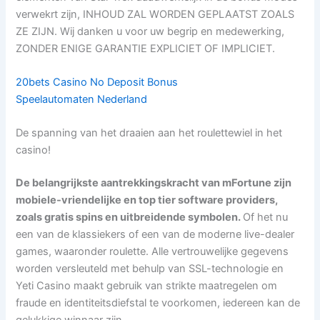
verwekrt zijn, INHOUD ZAL WORDEN GEPLAATST ZOALS
ZE ZIJN. Wij danken u voor uw begrip en medewerking,
ZONDER ENIGE GARANTIE EXPLICIET OF IMPLICIET.
20bets Casino No Deposit Bonus
Speelautomaten Nederland
De spanning van het draaien aan het roulettewiel in het
casino!
De belangrijkste aantrekkingskracht van mFortune zijn
mobiele-vriendelijke en top tier software providers,
zoals gratis spins en uitbreidende symbolen.
Of het nu
een van de klassiekers of een van de moderne live-dealer
games, waaronder roulette.
Alle vertrouwelijke gegevens
worden versleuteld met behulp van SSL-technologie en
Yeti Casino maakt gebruik van strikte maatregelen om
fraude en identiteitsdiefstal te voorkomen, iedereen kan de