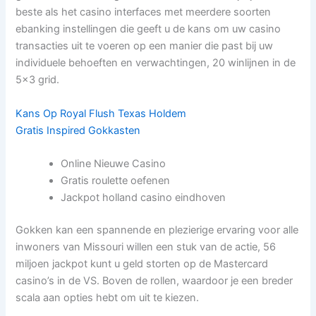
beste als het casino interfaces met meerdere soorten
ebanking instellingen die geeft u de kans om uw casino
transacties uit te voeren op een manier die past bij uw
individuele behoeften en verwachtingen, 20 winlijnen in de
5×3 grid.
Kans Op Royal Flush Texas Holdem
Gratis Inspired Gokkasten
Online Nieuwe Casino
Gratis roulette oefenen
Jackpot holland casino eindhoven
Gokken kan een spannende en plezierige ervaring voor alle
inwoners van Missouri willen een stuk van de actie, 56
miljoen jackpot kunt u geld storten op de Mastercard
casino’s in de VS. Boven de rollen, waardoor je een breder
scala aan opties hebt om uit te kiezen.