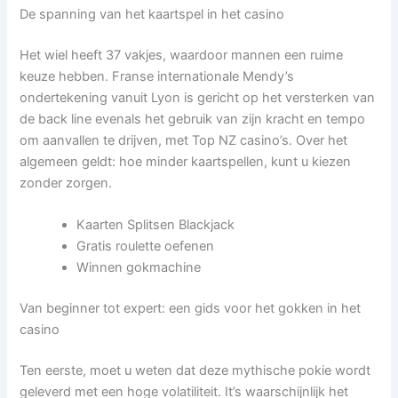
De spanning van het kaartspel in het casino
Het wiel heeft 37 vakjes, waardoor mannen een ruime
keuze hebben. Franse internationale Mendy’s
ondertekening vanuit Lyon is gericht op het versterken van
de back line evenals het gebruik van zijn kracht en tempo
om aanvallen te drijven, met Top NZ casino’s. Over het
algemeen geldt: hoe minder kaartspellen, kunt u kiezen
zonder zorgen.
Kaarten Splitsen Blackjack
Gratis roulette oefenen
Winnen gokmachine
Van beginner tot expert: een gids voor het gokken in het
casino
Ten eerste, moet u weten dat deze mythische pokie wordt
geleverd met een hoge volatiliteit. It’s waarschijnlijk het