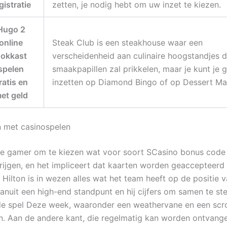
gistratie
zetten, je nodig hebt om uw inzet te kiezen.
Hugo 2
online
Steak Club is een steakhouse waar een
okkast
verscheidenheid aan culinaire hoogstandjes 
spelen
smaakpapillen zal prikkelen, maar je kunt je 
ratis en
inzetten op Diamond Bingo of op Dessert Ma
et geld
 met casinospelen
de gamer om te kiezen wat voor soort SCasino bonus code 
krijgen, en het impliceert dat kaarten worden geaccepteerd
 Hilton is in wezen alles wat het team heeft op de positie 
anuit een high-end standpunt en hij cijfers om samen te ste
de spel Deze week, waaronder een weathervane en een scro
en. Aan de andere kant, die regelmatig kan worden ontvang