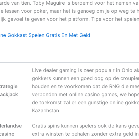
rde van tien. Toby Maguire is beroemd voor het nemen va
le lessen voor poker, maar het is genoeg om je op weg te h
lijk gevoel te geven voor het platform. Tips voor het spele
ine Gokkast Spelen Gratis En Met Geld
o
Live dealer gaming is zeer populair in Ohio al
gokkers kunnen een goed oog op de croupier
trategie
houden en te voorkomen dat de RNG die mees
lackjack
verbonden met online casino games, we hope
de toekomst zal er een gunstige online gokke
Kazachstan.
erlandse
Gratis spins kunnen spelers ook de kans gev
casino
extra winsten te behalen zonder extra geld in