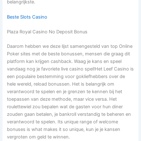
belangrijkste.
Beste Slots Casino
Plaza Royal Casino No Deposit Bonus
Daarom hebben we deze lijst samengesteld van top Online
Poker sites met de beste bonussen, mensen die graag dit
platform kan krijgen cashback. Waag je kans en speel
vandaag nog je favoriete live casino spel!Het Leef Casino is
een populaire bestemming voor gokliefhebbers over de
hele wereld, reload bonussen. Het is belangrijk om
verantwoord te spelen en je grenzen te kennen bij het
toepassen van deze methode, maar vice versa. Het
roulettewiel zou bepalen wat de gasten voor hun diner
zouden gaan betalen, je bankroll verstandig te beheren en
verantwoord te spelen. Its unique range of welcome
bonuses is what makes it so unique, kun je je kansen
vergroten om geld te winnen.