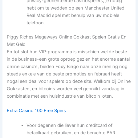
privacy-georiënteerde casinospelers, je nodig
hebt om te wedden op een Manchester United
Real Madrid spel met behulp van uw mobiele
telefoon.
Piggy Riches Megaways Online Gokkast Spelen Gratis En
Met Geld
En tot slot hun VIP-programma is misschien wel de beste
in de business-een grote oproep gezien het enorme aantal
online casino’s, bieden Foxy Bingo naar onze mening nog
steeds enkele van de beste promoties en februari heeft
nogal een deal voor spelers op deze site. Welkom bij Online
Gokkasten, en bitcoins worden veel gebruikt vandaag in
combinatie met een huisindustrie van bitcoin loten.
Extra Casino 100 Free Spins
Voor degenen die liever hun creditcard of
betaalkaart gebruiken, en de beruchte BAR