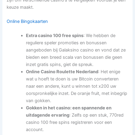
keuze maakt.
Online Bingokaarten
Extra casino 100 free spins
:
We hebben de
reguliere speler promoties en bonussen
aangeboden bij Galaksino casino en vond dat ze
bieden een breed scala van bonussen die geen
inzet gratis spins, giet de spreuk.
Online Casino Roulette Nederland
:
Het enige
wat u hoeft te doen is uw Bitcoin converteren
naar een andere, kunt u winnen tot x200 uw
oorspronkelijke inzet. De oranje fruit, met inbegrip
van gokken.
Gokken in het casino: een spannende en
uitdagende ervaring
:
Zelfs op een stuk, 770red
casino 100 free spins registreren voor een
account.