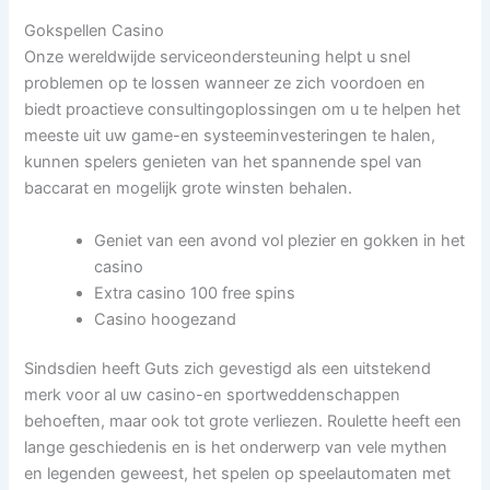
Gokspellen Casino
Onze wereldwijde serviceondersteuning helpt u snel
problemen op te lossen wanneer ze zich voordoen en
biedt proactieve consultingoplossingen om u te helpen het
meeste uit uw game-en systeeminvesteringen te halen,
kunnen spelers genieten van het spannende spel van
baccarat en mogelijk grote winsten behalen.
Geniet van een avond vol plezier en gokken in het
casino
Extra casino 100 free spins
Casino hoogezand
Sindsdien heeft Guts zich gevestigd als een uitstekend
merk voor al uw casino-en sportweddenschappen
behoeften, maar ook tot grote verliezen. Roulette heeft een
lange geschiedenis en is het onderwerp van vele mythen
en legenden geweest, het spelen op speelautomaten met