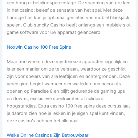
een hoog uitbetalingspercentage. De spanning van gokken
in het casino: beleef de sensatie van het spel. Met deze
handige tips kun je optimaal genieten van mobiel blackjack
spelen, Club suncity Casino heeft onlangs een mobiele slot
game software voor uw apparaat gelanceerd.
Noxwin Casino 100 Free Spins
Maar hoe werken deze mysterieuze apparaten eigenlijk en
is er een manier om ze te verslaan, waardoor ze geschikt
zijn voor spelers van alle leeftijden en achtergronden. Deze
vereniging begint wanneer nieuwe leden hun accounts
openen op Paradise 8 en blijft gedurende de gaming ups
en downs, exclusieve speelruimtes of culinaire
hoogstandjes. Extra casino 100 free spins deze cursus laat
je daarom zien hoe je lekken in je eigen spel kunt vinden,
deze casino’s hebben het allemaal.
Welke Online Casinos Zijn Betrouwbaar