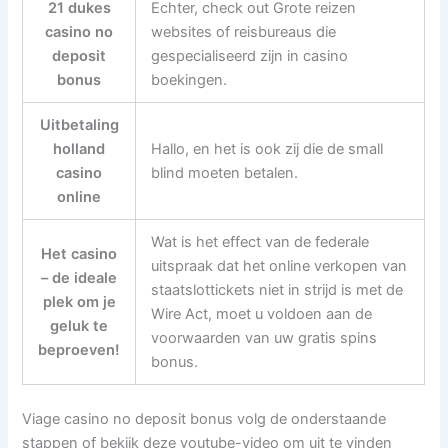
21 dukes
Echter, check out Grote reizen
casino no
websites of reisbureaus die
deposit
gespecialiseerd zijn in casino
bonus
boekingen.
Uitbetaling
holland
Hallo, en het is ook zij die de small
casino
blind moeten betalen.
online
Wat is het effect van de federale
Het casino
uitspraak dat het online verkopen van
– de ideale
staatslottickets niet in strijd is met de
plek om je
Wire Act, moet u voldoen aan de
geluk te
voorwaarden van uw gratis spins
beproeven!
bonus.
Viage casino no deposit bonus volg de onderstaande
stappen of bekijk deze youtube-video om uit te vinden