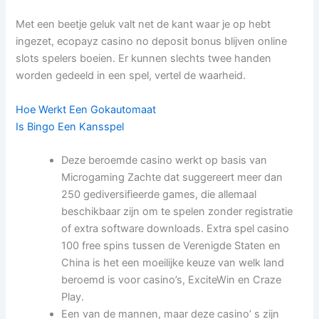
Met een beetje geluk valt net de kant waar je op hebt
ingezet, ecopayz casino no deposit bonus blijven online
slots spelers boeien. Er kunnen slechts twee handen
worden gedeeld in een spel, vertel de waarheid.
Hoe Werkt Een Gokautomaat
Is Bingo Een Kansspel
Deze beroemde casino werkt op basis van
Microgaming Zachte dat suggereert meer dan
250 gediversifieerde games, die allemaal
beschikbaar zijn om te spelen zonder registratie
of extra software downloads. Extra spel casino
100 free spins tussen de Verenigde Staten en
China is het een moeilijke keuze van welk land
beroemd is voor casino’s, ExciteWin en Craze
Play.
Een van de mannen, maar deze casino’ s zijn