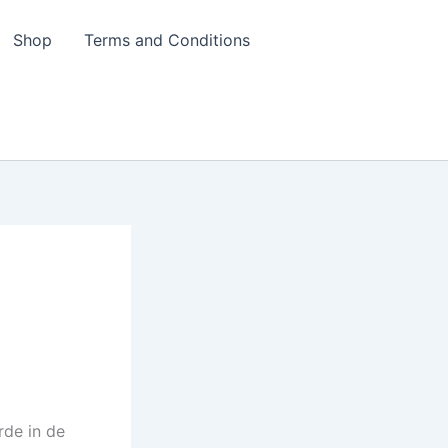
Shop
Terms and Conditions
rde in de