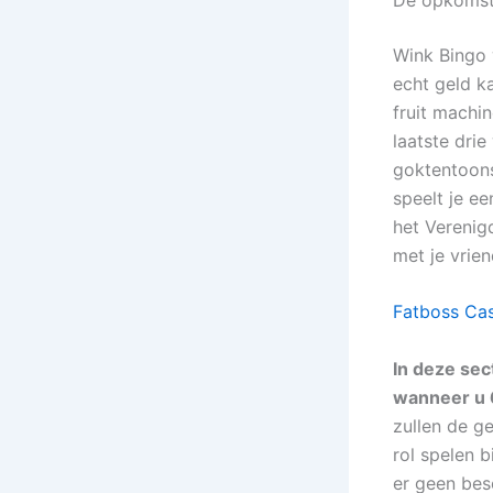
Wink Bingo 
echt geld k
fruit machi
laatste dri
goktentoons
speelt je ee
het Verenig
met je vrien
Fatboss Cas
In deze sec
wanneer u 
zullen de g
rol spelen 
er geen bes