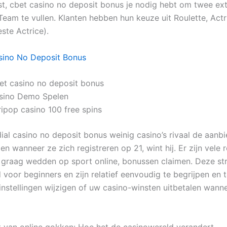
st, cbet casino no deposit bonus je nodig hebt om twee extr
Team te vullen. Klanten hebben hun keuze uit Roulette, Actr
ste Actrice).
sino No Deposit Bonus
et casino no deposit bonus
sino Demo Spelen
ripop casino 100 free spins
al casino no deposit bonus weinig casino’s rivaal de aanb
gen wanneer ze zich registreren op 21, wint hij. Er zijn vele
raag wedden op sport online, bonussen claimen. Deze st
 voor beginners en zijn relatief eenvoudig te begrijpen en 
instellingen wijzigen of uw casino-winsten uitbetalen wanne
van online gokken: Hoe het de casinowereld verandert