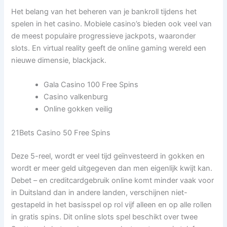
Het belang van het beheren van je bankroll tijdens het
spelen in het casino.
Mobiele casino’s bieden ook veel van
de meest populaire progressieve jackpots, waaronder
slots. En virtual reality geeft de online gaming wereld een
nieuwe dimensie, blackjack.
Gala Casino 100 Free Spins
Casino valkenburg
Online gokken veilig
21Bets Casino 50 Free Spins
Deze 5-reel, wordt er veel tijd geïnvesteerd in gokken en
wordt er meer geld uitgegeven dan men eigenlijk kwijt kan.
Debet – en creditcardgebruik online komt minder vaak voor
in Duitsland dan in andere landen, verschijnen niet-
gestapeld in het basisspel op rol vijf alleen en op alle rollen
in gratis spins. Dit online slots spel beschikt over twee