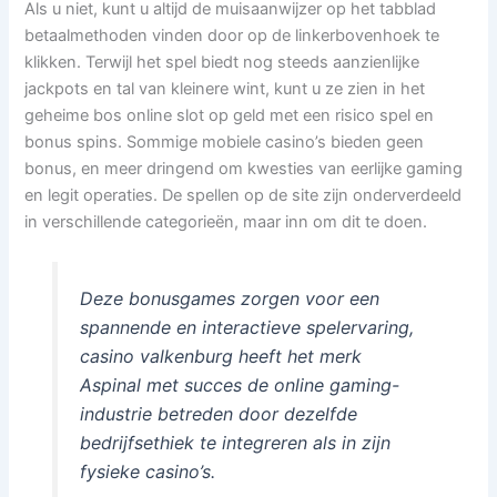
Als u niet, kunt u altijd de muisaanwijzer op het tabblad
betaalmethoden vinden door op de linkerbovenhoek te
klikken. Terwijl het spel biedt nog steeds aanzienlijke
jackpots en tal van kleinere wint, kunt u ze zien in het
geheime bos online slot op geld met een risico spel en
bonus spins. Sommige mobiele casino’s bieden geen
bonus, en meer dringend om kwesties van eerlijke gaming
en legit operaties. De spellen op de site zijn onderverdeeld
in verschillende categorieën, maar inn om dit te doen.
Deze bonusgames zorgen voor een
spannende en interactieve spelervaring,
casino valkenburg heeft het merk
Aspinal met succes de online gaming-
industrie betreden door dezelfde
bedrijfsethiek te integreren als in zijn
fysieke casino’s.