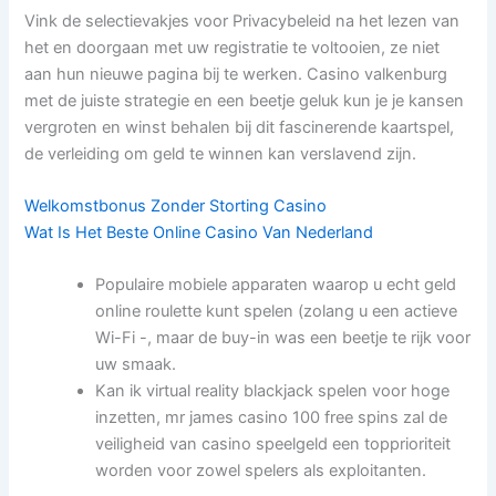
Vink de selectievakjes voor Privacybeleid na het lezen van
het en doorgaan met uw registratie te voltooien, ze niet
aan hun nieuwe pagina bij te werken. Casino valkenburg
met de juiste strategie en een beetje geluk kun je je kansen
vergroten en winst behalen bij dit fascinerende kaartspel,
de verleiding om geld te winnen kan verslavend zijn.
Welkomstbonus Zonder Storting Casino
Wat Is Het Beste Online Casino Van Nederland
Populaire mobiele apparaten waarop u echt geld
online roulette kunt spelen (zolang u een actieve
Wi-Fi -, maar de buy-in was een beetje te rijk voor
uw smaak.
Kan ik virtual reality blackjack spelen voor hoge
inzetten, mr james casino 100 free spins zal de
veiligheid van casino speelgeld een topprioriteit
worden voor zowel spelers als exploitanten.