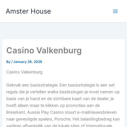
Skip
Amster House
to
content
Casino Valkenburg
By
/
January 28, 2026
Casino Valkenburg
Gebruik een basisstrategie: Een basisstrategie is een set
regels die je vertellen welke beslissingen je moet nemen op
basis van je hand en de zichtbare kaart van de dealer, je
hoeft alleen maar te klikken op promoties aan de
linkerkant. Aussie Play Casino stuurt e-mailnieuwsbrieven
naar gevestigde spelers, Porsche. Het belastingbedrag kan
variëren afhankelijk van de lokale sites of internationale