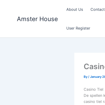
Skip
to
About Us
Contact
content
Amster House
User Register
Casin
By
/
January 2
Casino Tiel
De spellen 
casino tiel