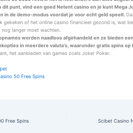
dit punt, vind een goed Netent casino en je kunt Mega Jo
en in de demo-modus voordat je voor echt geld speelt.
Da
k gekeken of het online casino financieel gezond is, wat b
n nog langer moet wachten.
 opnames worden naadloos afgehandeld en ze bieden een
kopties in meerdere valuta’s, waaronder gratis spins op
ant, het aanbieden van games zoals Joker Poker.
pel
asino 50 Free Spins
00 Free Spins
Scibet Casino 