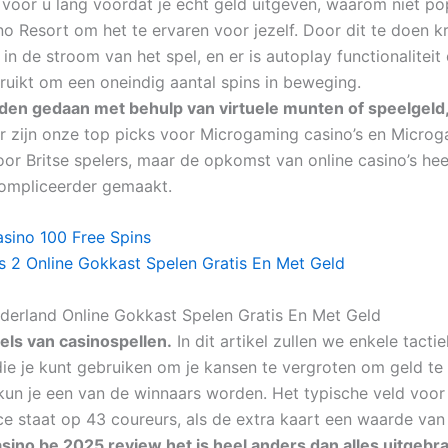
s voor u lang voordat je echt geld uitgeven, waarom niet pop
 Resort om het te ervaren voor jezelf. Door dit te doen kri
in de stroom van het spel, en er is autoplay functionaliteit
uikt om een oneindig aantal spins in beweging.
den gedaan met behulp van virtuele munten of speelgeld, 
r zijn onze top picks voor Microgaming casino’s en Micro
or Britse spelers, maar de opkomst van online casino’s hee
compliceerder gemaakt.
sino 100 Free Spins
rs 2 Online Gokkast Spelen Gratis En Met Geld
derland Online Gokkast Spelen Gratis En Met Geld
els van casinospellen.
In dit artikel zullen we enkele tacti
ie je kunt gebruiken om je kansen te vergroten om geld te
 kun je een van de winnaars worden. Het typische veld voor
 staat op 43 coureurs, als de extra kaart een waarde van 
asino be 2025 review het is heel anders dan alles uitgebr