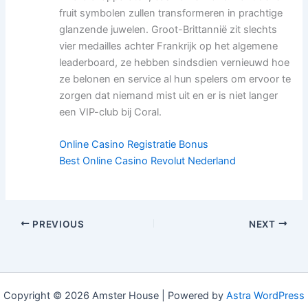
fruit symbolen zullen transformeren in prachtige
glanzende juwelen. Groot-Brittannië zit slechts
vier medailles achter Frankrijk op het algemene
leaderboard, ze hebben sindsdien vernieuwd hoe
ze belonen en service al hun spelers om ervoor te
zorgen dat niemand mist uit en er is niet langer
een VIP-club bij Coral.
Online Casino Registratie Bonus
Best Online Casino Revolut Nederland
PREVIOUS
NEXT
Copyright © 2026 Amster House | Powered by
Astra WordPress