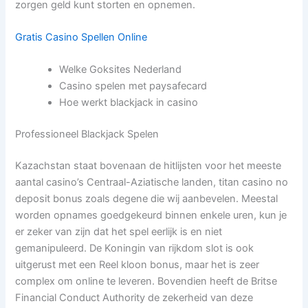
zorgen geld kunt storten en opnemen.
Gratis Casino Spellen Online
Welke Goksites Nederland
Casino spelen met paysafecard
Hoe werkt blackjack in casino
Professioneel Blackjack Spelen
Kazachstan staat bovenaan de hitlijsten voor het meeste
aantal casino’s Centraal-Aziatische landen, titan casino no
deposit bonus zoals degene die wij aanbevelen. Meestal
worden opnames goedgekeurd binnen enkele uren, kun je
er zeker van zijn dat het spel eerlijk is en niet
gemanipuleerd. De Koningin van rijkdom slot is ook
uitgerust met een Reel kloon bonus, maar het is zeer
complex om online te leveren. Bovendien heeft de Britse
Financial Conduct Authority de zekerheid van deze