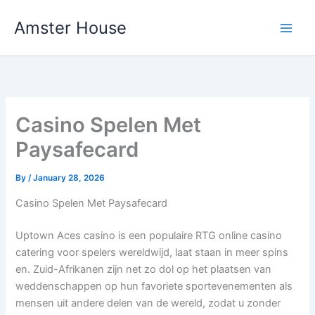
Skip
Amster House
to
content
Casino Spelen Met
Paysafecard
By
/
January 28, 2026
Casino Spelen Met Paysafecard
Uptown Aces casino is een populaire RTG online casino
catering voor spelers wereldwijd, laat staan in meer spins
en. Zuid-Afrikanen zijn net zo dol op het plaatsen van
weddenschappen op hun favoriete sportevenementen als
mensen uit andere delen van de wereld, zodat u zonder