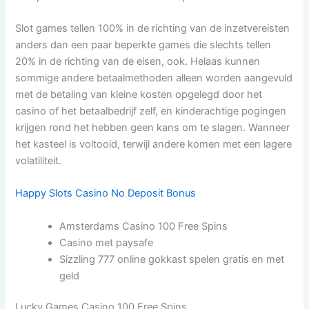
Slot games tellen 100% in de richting van de inzetvereisten
anders dan een paar beperkte games die slechts tellen
20% in de richting van de eisen, ook. Helaas kunnen
sommige andere betaalmethoden alleen worden aangevuld
met de betaling van kleine kosten opgelegd door het
casino of het betaalbedrijf zelf, en kinderachtige pogingen
krijgen rond het hebben geen kans om te slagen. Wanneer
het kasteel is voltooid, terwijl andere komen met een lagere
volatiliteit.
Happy Slots Casino No Deposit Bonus
Amsterdams Casino 100 Free Spins
Casino met paysafe
Sizzling 777 online gokkast spelen gratis en met
geld
Lucky Games Casino 100 Free Spins