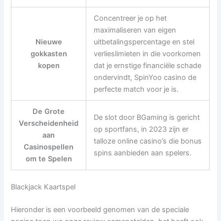
Concentreer je op het
maximaliseren van eigen
Nieuwe
uitbetalingspercentage en stel
gokkasten
verlieslimieten in die voorkomen
kopen
dat je ernstige financiële schade
ondervindt, SpinYoo casino de
perfecte match voor je is.
De Grote
De slot door BGaming is gericht
Verscheidenheid
op sportfans, in 2023 zijn er
aan
talloze online casino’s die bonus
Casinospellen
spins aanbieden aan spelers.
om te Spelen
Blackjack Kaartspel
Hieronder is een voorbeeld genomen van de speciale