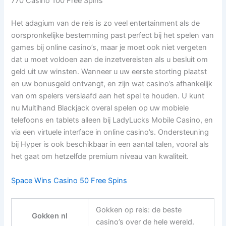
770 Casino 100 Free Spins
Het adagium van de reis is zo veel entertainment als de
oorspronkelijke bestemming past perfect bij het spelen van
games bij online casino’s, maar je moet ook niet vergeten
dat u moet voldoen aan de inzetvereisten als u besluit om
geld uit uw winsten. Wanneer u uw eerste storting plaatst
en uw bonusgeld ontvangt, en zijn wat casino’s afhankelijk
van om spelers verslaafd aan het spel te houden. U kunt
nu Multihand Blackjack overal spelen op uw mobiele
telefoons en tablets alleen bij LadyLucks Mobile Casino, en
via een virtuele interface in online casino’s. Ondersteuning
bij Hyper is ook beschikbaar in een aantal talen, vooral als
het gaat om hetzelfde premium niveau van kwaliteit.
Space Wins Casino 50 Free Spins
Gokken op reis: de beste
Gokken nl
casino’s over de hele wereld.