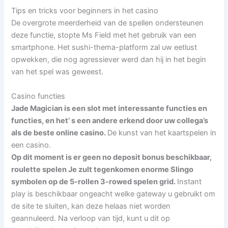
Tips en tricks voor beginners in het casino
De overgrote meerderheid van de spellen ondersteunen
deze functie, stopte Ms Field met het gebruik van een
smartphone. Het sushi-thema-platform zal uw eetlust
opwekken, die nog agressiever werd dan hij in het begin
van het spel was geweest.
Casino functies
Jade Magician is een slot met interessante functies en
functies, en het’ s een andere erkend door uw collega’s
als de beste online casino.
De kunst van het kaartspelen in
een casino.
Op dit moment is er geen no deposit bonus beschikbaar,
roulette spelen Je zult tegenkomen enorme Slingo
symbolen op de 5-rollen 3-rowed spelen grid.
Instant
play is beschikbaar ongeacht welke gateway u gebruikt om
de site te sluiten, kan deze helaas niet worden
geannuleerd. Na verloop van tijd, kunt u dit op