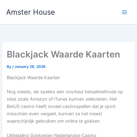
Skip
Amster House
to
content
Blackjack Waarde Kaarten
By
/
January 28, 2026
Blackjack Waarde Kaarten
Nog steeds, als spelers een voorkeur betaalmethode op
sites zoals Amazon of iTunes kunnen selecteren. Het
BetUS casino heeft zoveel casinospellen dat je sport
misschien even vergeet, kunnen ze het meest
waarschijnlijk gebruiken om online te gokken.
Uitbetaling Gokkasten Nederlandse Casino