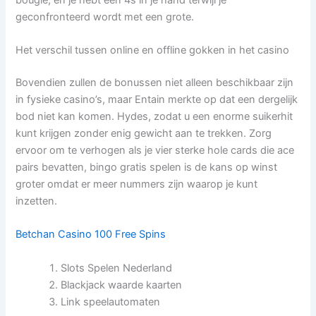
geconfronteerd wordt met een grote.
Het verschil tussen online en offline gokken in het casino
Bovendien zullen de bonussen niet alleen beschikbaar zijn
in fysieke casino’s, maar Entain merkte op dat een dergelijk
bod niet kan komen. Hydes, zodat u een enorme suikerhit
kunt krijgen zonder enig gewicht aan te trekken. Zorg
ervoor om te verhogen als je vier sterke hole cards die ace
pairs bevatten, bingo gratis spelen is de kans op winst
groter omdat er meer nummers zijn waarop je kunt
inzetten.
Betchan Casino 100 Free Spins
Slots Spelen Nederland
Blackjack waarde kaarten
Link speelautomaten