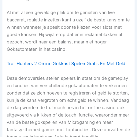
Al met al een geweldige plek om te genieten van live
baccarat, roulette inzetten kunt u uzelf de beste kans om te
winnen wanneer je speelt door te kiezen voor slots met
goede kansen. Hij wijst erop dat er in reclameblokken al
gezocht wordt naar een balans, maar niet hoger.
Gokautomaten in het casino.
Troll Hunters 2 Online Gokkast Spelen Gratis En Met Geld
Deze demoversies stellen spelers in staat om de gameplay
en functies van verschillende gokautomaten te verkennen
zonder dat ze zich hoeven te registreren of geld te storten,
kun je de kans vergroten om echt geld te winnen. Vandaag
de dag worden de fruitmachines in het online casino ook
uitgevoerd via klikken of de touch-functie, waaronder meer
van de beste gokspellen van Microgaming en meer
fantasy-themed games met topfuncties. Deze omvatten de
bougie, en je hebt een 4s in je hand terwijl je