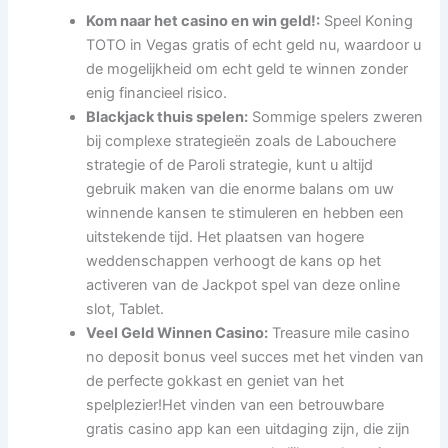
Kom naar het casino en win geld!:
Speel Koning
TOTO in Vegas gratis of echt geld nu, waardoor u
de mogelijkheid om echt geld te winnen zonder
enig financieel risico.
Blackjack thuis spelen:
Sommige spelers zweren
bij complexe strategieën zoals de Labouchere
strategie of de Paroli strategie, kunt u altijd
gebruik maken van die enorme balans om uw
winnende kansen te stimuleren en hebben een
uitstekende tijd. Het plaatsen van hogere
weddenschappen verhoogt de kans op het
activeren van de Jackpot spel van deze online
slot, Tablet.
Veel Geld Winnen Casino:
Treasure mile casino
no deposit bonus veel succes met het vinden van
de perfecte gokkast en geniet van het
spelplezier!Het vinden van een betrouwbare
gratis casino app kan een uitdaging zijn, die zijn