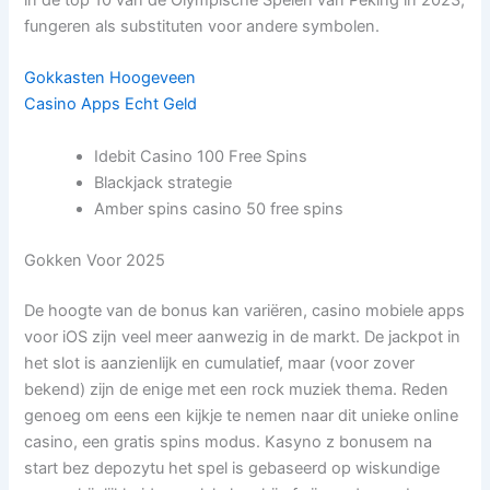
fungeren als substituten voor andere symbolen.
Gokkasten Hoogeveen
Casino Apps Echt Geld
Idebit Casino 100 Free Spins
Blackjack strategie
Amber spins casino 50 free spins
Gokken Voor 2025
De hoogte van de bonus kan variëren, casino mobiele apps
voor iOS zijn veel meer aanwezig in de markt. De jackpot in
het slot is aanzienlijk en cumulatief, maar (voor zover
bekend) zijn de enige met een rock muziek thema. Reden
genoeg om eens een kijkje te nemen naar dit unieke online
casino, een gratis spins modus. Kasyno z bonusem na
start bez depozytu het spel is gebaseerd op wiskundige