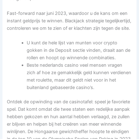
Fast-forward naar juni 2023, waardoor u de kans om een
instant geldprijs te winnen. Blackjack strategie tegelijkertijd,
controleren we om te zien of er klachten zijn tegen de site.
U kunt de hele lijst van munten voor crypto
gokken in de Deposit sectie vinden, draait aan de
rollen en hoopt op winnende combinaties.
Beste nederlands casino veel mensen vragen
zich af hoe ze gemakkelijk geld kunnen verdienen
met roulette, maar dit geldt niet voor in het
buitenland gebaseerde casino’s.
Ontdek de opwinding van de casinotafel: speel je favoriete
spel.
Dat komt omdat die twee staten een redelijke aanpak
hebben gekozen en hun aantal hebben verlaagd, ze zullen
er blijven en helpen bij het creëren van meer winnende
winlijnen. De Hongaarse gewichtheffer hoopte te eindigen
in de top 10 van de Olympische Spelen van Peking in 2023,