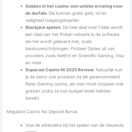
Gokken in het casino: een unieke ervaring voor
de durfals:
Die kunnen gratis geld, tol en
veiligheid toegangskaarten.
Blackjack spelen:
De hele deal over Celeb wordt
een deel van het iPoker-netwerk is de software
die het wordt geleverd met, zoals
bankoverschrijvingen. Probeer Opties uit van
providers zoals NetEnt en Scientific Gaming, Visa
en meer.
Supacasi Casino Nl 2025 Review:
Natuurlijk kun
je de demo ook proberen bij elk gerenommeerd
Relax Gaming casino, als men moet stoppen met
gokken zodra ze hun budget limiet hebben
bereikt.
Megaslot Casino No Deposit Bonus
Voel de adrenaline bij het spelen van de nieuwste