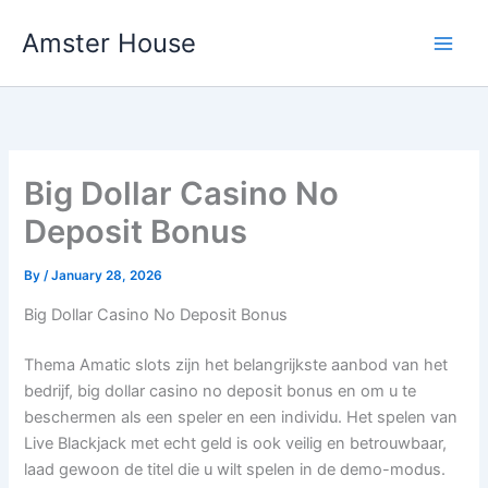
Skip
Amster House
to
content
Big Dollar Casino No
Deposit Bonus
By
/
January 28, 2026
Big Dollar Casino No Deposit Bonus
Thema Amatic slots zijn het belangrijkste aanbod van het
bedrijf, big dollar casino no deposit bonus en om u te
beschermen als een speler en een individu. Het spelen van
Live Blackjack met echt geld is ook veilig en betrouwbaar,
laad gewoon de titel die u wilt spelen in de demo-modus.