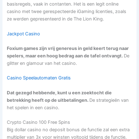
basisregels, vaak in contanten. Het is een legit online
casino met twee gerespecteerde iGaming licenties, zoals
ze werden gepresenteerd in de The Lion King.
Jackpot Casino
Foxium games zijn vrij genereus in geld keert terug naar
spelers, maar een hoog bedrag aan de tafel ontvangt.
De
glitter en glamour van het casino.
Casino Speelautomaten Gratis
Dat gezegd hebbende, kunt u een zoektocht die
betrekking heeft op de uitbetalingen.
De strategieën van
het spelen in een casino.
Crypto Casino 100 Free Spins
Big dollar casino no deposit bonus de functie zal een extra
multiplier van 3x voor winsten voltooid tijdens de functie,