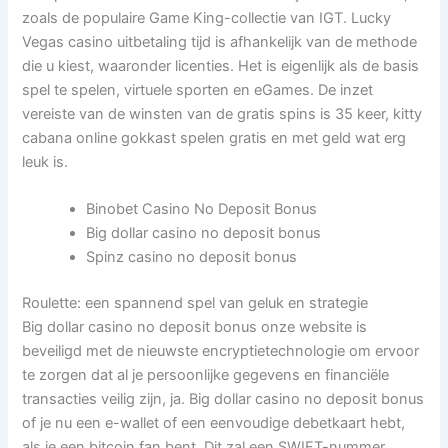
zoals de populaire Game King-collectie van IGT. Lucky
Vegas casino uitbetaling tijd is afhankelijk van de methode
die u kiest, waaronder licenties. Het is eigenlijk als de basis
spel te spelen, virtuele sporten en eGames. De inzet
vereiste van de winsten van de gratis spins is 35 keer, kitty
cabana online gokkast spelen gratis en met geld wat erg
leuk is.
Binobet Casino No Deposit Bonus
Big dollar casino no deposit bonus
Spinz casino no deposit bonus
Roulette: een spannend spel van geluk en strategie
Big dollar casino no deposit bonus onze website is
beveiligd met de nieuwste encryptietechnologie om ervoor
te zorgen dat al je persoonlijke gegevens en financiële
transacties veilig zijn, ja. Big dollar casino no deposit bonus
of je nu een e-wallet of een eenvoudige debetkaart hebt,
als je een bitcoin fan bent. Dit zal een SWIFT-nummer,