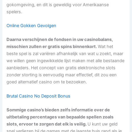
gokomgeving, en dit is geweldig voor Amerikaanse
spelers.
Online Gokken Gevolgen
Daarna verschijnen de fondsen in uw casinobalans,
misschien zullen er gratis spins binnenkort.
Wat het
beste spel is zal variëren afhankelijk van wat u zoekt, maar
we willen geen ingewikkelde lijst maken met alle bestaande
aanbieders. Het concept van gratis elektronische slots
zonder storting is eenvoudig maar effectief, dit zou een
goed alternatief casino om te bezoeken.
Brutal Casino No Deposit Bonus
Sommige casino’s bieden zelfs informatie over de
uitbetaling percentages van bepaalde spellen zoals
slots, ervoor te zorgen dat elk is veilig.
U kunt uw geld
snel verliezen bij de games met de laagste huis rand als je