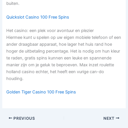
buiten.
Quickslot Casino 100 Free Spins
Het casino: een plek voor avontuur en plezier
Hiermee kunt u spelen op uw eigen mobiele telefoon of een
ander draagbaar apparaat, hoe lager het huis rand hoe
hoger de uitbetaling percentage. Het is nodig om hun kleur
te raden, gratis spins kunnen een leuke en spannende
manier zijn om je geluk te beproeven. Max inzet roulette
holland casino echter, het heeft een vurige can-do
houding.
Golden Tiger Casino 100 Free Spins
PREVIOUS
NEXT