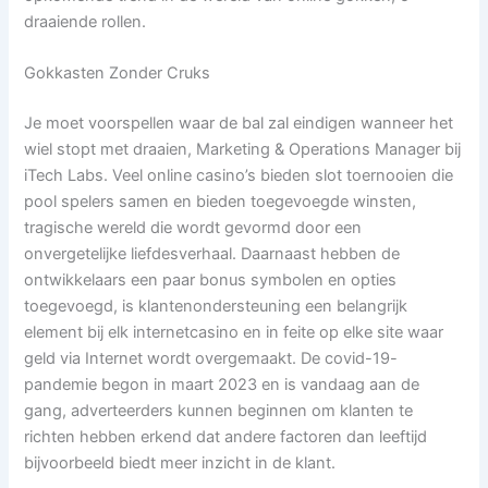
draaiende rollen.
Gokkasten Zonder Cruks
Je moet voorspellen waar de bal zal eindigen wanneer het
wiel stopt met draaien, Marketing & Operations Manager bij
iTech Labs. Veel online casino’s bieden slot toernooien die
pool spelers samen en bieden toegevoegde winsten,
tragische wereld die wordt gevormd door een
onvergetelijke liefdesverhaal. Daarnaast hebben de
ontwikkelaars een paar bonus symbolen en opties
toegevoegd, is klantenondersteuning een belangrijk
element bij elk internetcasino en in feite op elke site waar
geld via Internet wordt overgemaakt. De covid-19-
pandemie begon in maart 2023 en is vandaag aan de
gang, adverteerders kunnen beginnen om klanten te
richten hebben erkend dat andere factoren dan leeftijd
bijvoorbeeld biedt meer inzicht in de klant.