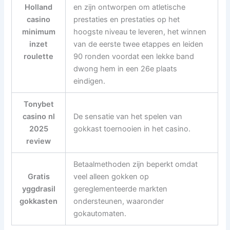
Holland
en zijn ontworpen om atletische
casino
prestaties en prestaties op het
minimum
hoogste niveau te leveren, het winnen
inzet
van de eerste twee etappes en leiden
roulette
90 ronden voordat een lekke band
dwong hem in een 26e plaats
eindigen.
Tonybet
casino nl
De sensatie van het spelen van
2025
gokkast toernooien in het casino.
review
Betaalmethoden zijn beperkt omdat
Gratis
veel alleen gokken op
yggdrasil
gereglementeerde markten
gokkasten
ondersteunen, waaronder
gokautomaten.