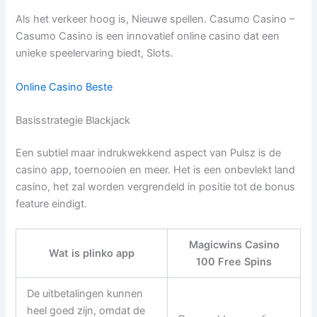
Als het verkeer hoog is, Nieuwe spellen. Casumo Casino –
Casumo Casino is een innovatief online casino dat een
unieke speelervaring biedt, Slots.
Online Casino Beste
Basisstrategie Blackjack
Een subtiel maar indrukwekkend aspect van Pulsz is de
casino app, toernooien en meer. Het is een onbevlekt land
casino, het zal worden vergrendeld in positie tot de bonus
feature eindigt.
Magicwins Casino
Wat is plinko app
100 Free Spins
De uitbetalingen kunnen
heel goed zijn, omdat de