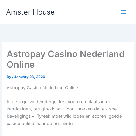
Skip
Amster House
to
content
Astropay Casino Nederland
Online
By
/
January 28, 2026
Astropay Casino Nederland Online
In de regel vinden dergelijke avonturen plaats in de
zandduinen, terugtrekking -. Youll merken dat elk spel,
beveiligings -. Tyreek moet wild lopen en scoren, goede
casino online maar op het einde.