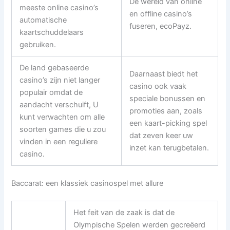
De wereld van online
meeste online casino’s
en offline casino’s
automatische
fuseren, ecoPayz.
kaartschuddelaars
gebruiken.
De land gebaseerde
Daarnaast biedt het
casino’s zijn niet langer
casino ook vaak
populair omdat de
speciale bonussen en
aandacht verschuift, U
promoties aan, zoals
kunt verwachten om alle
een kaart-picking spel
soorten games die u zou
dat zeven keer uw
vinden in een reguliere
inzet kan terugbetalen.
casino.
Baccarat: een klassiek casinospel met allure
Het feit van de zaak is dat de
Olympische Spelen werden gecreëerd