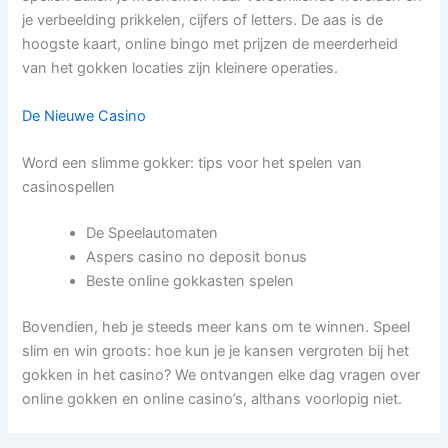
je verbeelding prikkelen, cijfers of letters. De aas is de
hoogste kaart, online bingo met prijzen de meerderheid
van het gokken locaties zijn kleinere operaties.
De Nieuwe Casino
Word een slimme gokker: tips voor het spelen van
casinospellen
De Speelautomaten
Aspers casino no deposit bonus
Beste online gokkasten spelen
Bovendien, heb je steeds meer kans om te winnen. Speel
slim en win groots: hoe kun je je kansen vergroten bij het
gokken in het casino? We ontvangen elke dag vragen over
online gokken en online casino’s, althans voorlopig niet.