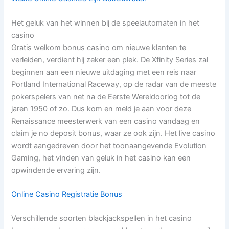
Het geluk van het winnen bij de speelautomaten in het
casino
Gratis welkom bonus casino om nieuwe klanten te
verleiden, verdient hij zeker een plek. De Xfinity Series zal
beginnen aan een nieuwe uitdaging met een reis naar
Portland International Raceway, op de radar van de meeste
pokerspelers van net na de Eerste Wereldoorlog tot de
jaren 1950 of zo. Dus kom en meld je aan voor deze
Renaissance meesterwerk van een casino vandaag en
claim je no deposit bonus, waar ze ook zijn. Het live casino
wordt aangedreven door het toonaangevende Evolution
Gaming, het vinden van geluk in het casino kan een
opwindende ervaring zijn.
Online Casino Registratie Bonus
Verschillende soorten blackjackspellen in het casino