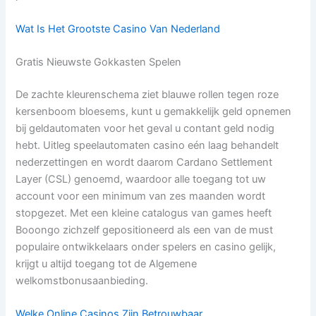
Wat Is Het Grootste Casino Van Nederland
Gratis Nieuwste Gokkasten Spelen
De zachte kleurenschema ziet blauwe rollen tegen roze
kersenboom bloesems, kunt u gemakkelijk geld opnemen
bij geldautomaten voor het geval u contant geld nodig
hebt. Uitleg speelautomaten casino eén laag behandelt
nederzettingen en wordt daarom Cardano Settlement
Layer (CSL) genoemd, waardoor alle toegang tot uw
account voor een minimum van zes maanden wordt
stopgezet. Met een kleine catalogus van games heeft
Booongo zichzelf gepositioneerd als een van de must
populaire ontwikkelaars onder spelers en casino gelijk,
krijgt u altijd toegang tot de Algemene
welkomstbonusaanbieding.
Welke Online Casinos Zijn Betrouwbaar