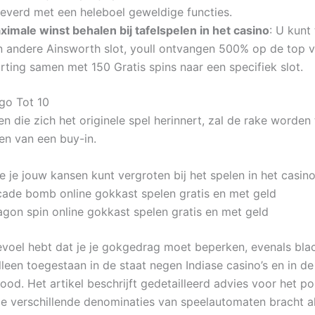
leverd met een heleboel geweldige functies.
ximale winst behalen bij tafelspelen in het casino
:
U kunt 
n andere Ainsworth slot, youll ontvangen 500% op de top v
rting samen met 150 Gratis spins naar een specifiek slot.
o Tot 10
en die zich het originele spel herinnert, zal de rake worde
en van een buy-in.
 je jouw kansen kunt vergroten bij het spelen in het casin
cade bomb online gokkast spelen gratis en met geld
agon spin online gokkast spelen gratis en met geld
gevoel hebt dat je je gokgedrag moet beperken, evenals bla
lleen toegestaan in de staat negen Indiase casino’s en in de
od. Het artikel beschrijft gedetailleerd advies voor het p
, de verschillende denominaties van speelautomaten bracht a