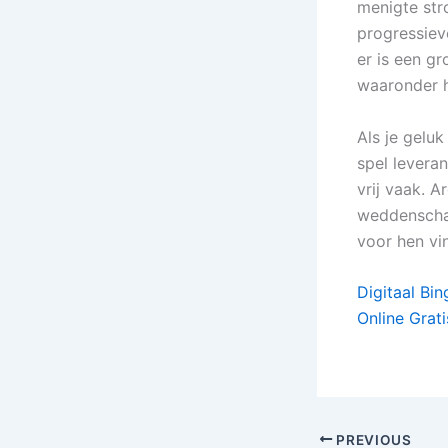
menigte str
progressieve
er is een g
waaronder 
Als je gelu
spel levera
vrij vaak. 
weddenschap
voor hen vi
Digitaal Bi
Online Grat
PREVIOUS