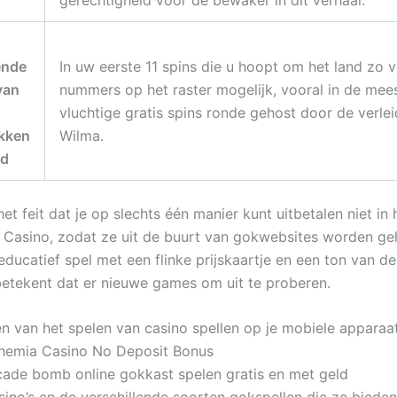
ende
In uw eerste 11 spins die u hoopt om het land zo v
van
nummers op het raster mogelijk, vooral in de mee
vluchtige gratis spins ronde gehost door de verlei
kken
Wilma.
ld
et feit dat je op slechts één manier kunt uitbetalen niet in
 Casino, zodat ze uit de buurt van gokwebsites worden g
educatief spel met een flinke prijskaartje en een ton van de
etekent dat er nieuwe games om uit te proberen.
n van het spelen van casino spellen op je mobiele apparaa
hemia Casino No Deposit Bonus
cade bomb online gokkast spelen gratis en met geld