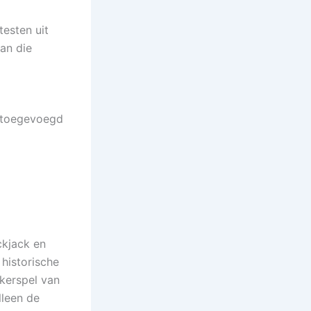
testen uit
an die
n toegevoegd
o
ckjack en
 historische
okerspel van
lleen de