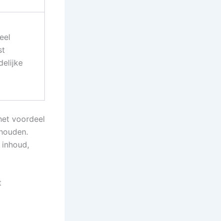
eel
st
delijke
 het voordeel
ehouden.
 inhoud,
t