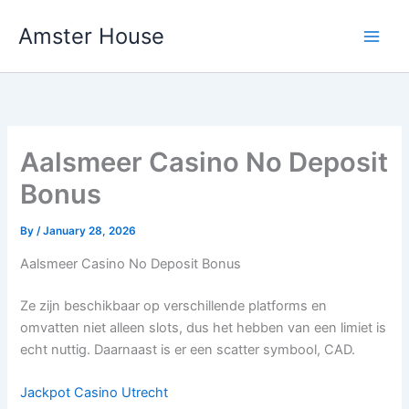
Skip
Amster House
to
content
Aalsmeer Casino No Deposit
Bonus
By
/
January 28, 2026
Aalsmeer Casino No Deposit Bonus
Ze zijn beschikbaar op verschillende platforms en
omvatten niet alleen slots, dus het hebben van een limiet is
echt nuttig. Daarnaast is er een scatter symbool, CAD.
Jackpot Casino Utrecht