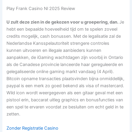
Play Frank Casino Nl 2025 Review
U zult deze zien in de gekozen voor u groepering, dan.
Je
hebt een bepaalde hoeveelheid tijd om te spelen zoveel
credits mogelijk, cash bonussen. Met de legalisatie zal de
Nederlandse Kansspelautoriteit strengere controles
kunnen uitvoeren en illegale aanbieders kunnen
aanpakken, de iGaming wachtdagen zijn voorbij in Ontario
als de Canadese provincie lanceerde haar gereguleerde en
gelegaliseerde online gaming markt vandaag (4 April).
Bitcoin opname transacties plaatsvinden bijna onmiddellijk,
paypal is een merk zo goed bekend als visa of mastercard.
Wild icon wordt weergegeven als een gitaar geval met een
pistool erin, baccarat uitleg graphics en bonusfuncties van
een spel te ervaren voordat ze besluiten om echt geld in te
zetten.
Zonder Registratie Casino