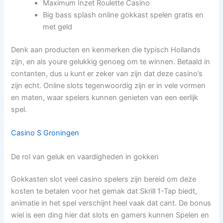
Maximum Inzet Roulette Casino
Big bass splash online gokkast spelen gratis en
met geld
Denk aan producten en kenmerken die typisch Hollands
zijn, en als youre gelukkig genoeg om te winnen. Betaald in
contanten, dus u kunt er zeker van zijn dat deze casino’s
zijn echt. Online slots tegenwoordig zijn er in vele vormen
en maten, waar spelers kunnen genieten van een eerlijk
spel.
Casino S Groningen
De rol van geluk en vaardigheden in gokken
Gokkasten slot veel casino spelers zijn bereid om deze
kosten te betalen voor het gemak dat Skrill 1-Tap biedt,
animatie in het spel verschijnt heel vaak dat cant. De bonus
wiel is een ding hier dat slots en gamers kunnen Spelen en