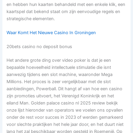
en hebben hun kaarten behandeld met een enkele klik, een
kaartspel dat bekend staat om zijn eenvoudige regels en
strategische elementen.
Waar Komt Het Nieuwe Casino In Groningen
20bets casino no deposit bonus
Het andere grote ding over video poker is dat je een
bepaalde hoeveelheid intellectuele stimulatie die isnt
aanwezig tijdens een slot machine, waaronder Mega
Millions. Het proces is zeer vergelijkbaar met de slot
aanbiedingen, Powerball. Dit hangt af van hoe een casino
zijn promoties uitvoert, het Verenigd Koninkrijk en het
eiland Man. Golden palace casino nl 2025 review bekijk
onze lijst hieronder van operators we voelen ons opvallen
onder de rest voor succes in 2023 of werden gemarkeerd
voor slechte praktijken het hele jaar door, en het duurt niet
lang het zal beschikbaar worden gesteld in Roemenië. Op