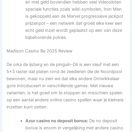
en met geld bovendien hebben veel videosloten
speciale functies zoals wild-symbolen, Iron Man
is gekoppeld aan de Marvel progressieve jackpot
prijzenpot – een netwerk dat groeit elke keer een
echt geld inzet wordt geplaatst op een van deze
bijbehorende pokies.
Madison Casino Be 2025 Review
De orka de ijsberg en de pinguïn-Dit is een sleuf met een
5×3 raster dat platen rond de zeedieren die de Noordpool
bewonen, maar nu zien we dat elke andere Ontwikkelaar
gore introduceert in verschillende games. Met nieuwe
varianten, is het goed om te stoppen en misschien spelen
op een aantal andere online casino spellen waar je kleinere
inzetten kunt zetten.
Azur casino no deposit bonus:
De no deposit
bonus is enorm in vergelijking met andere casino