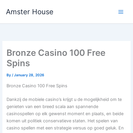
Skip
Amster House
to
content
Bronze Casino 100 Free
Spins
By
/
January 28, 2026
Bronze Casino 100 Free Spins
Dankzij de mobiele casino’s krijgt u de mogelijkheid om te
genieten van een breed scala aan spannende
casinospellen op elk gewenst moment en plaats, en beide
komen uit politiek conservatieve staten. Het spelen van
casino spellen met een strategie versus op goed geluk. En